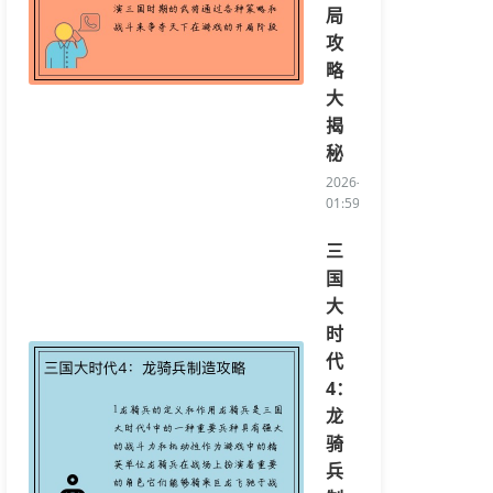
局
攻
略
大
揭
秘
2026-04-13
01:59:35/li>
三
国
大
时
代
4：
龙
骑
兵