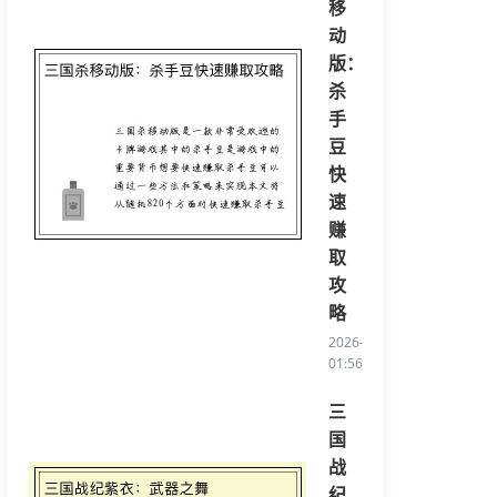
移
动
版：
杀
手
豆
快
速
赚
取
攻
略
2026-04-15
01:56:56/li>
三
国
战
纪