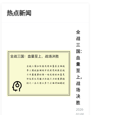
热点新闻
全
战
三
国：
血
量
至
上，
战
场
决
胜
2026-04-17
02:00:13/li>