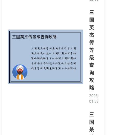
三
国
英
杰
传
等
级
查
询
攻
略
2026-04-16
01:59:45/li>
三
国
杀