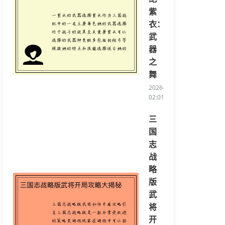
紫
衣：
武
器
之
舞
2026-04-14
02:01:41/li>
三
国
志
战
略
版
武
将
开