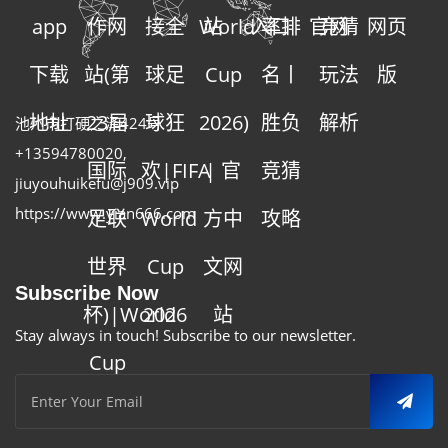
app
作网
接全
World
站
入口
率排
官网
竞猜
网页
下载
站(第
球足
Cup
名丨
玩法
版
地址
23届
球狂
2026)
胜负
解析
池州市打硬之泽424号
+13594780020
,
国际
欢|FIFA
| 官
竞猜
jiuyouhuikefu@j909.vip
https://www.yian666.com
足联
World
方中
攻略
世界
Cup
文网
Subscribe Now
杯)|World
2026
站
Stay always in touch! Subscribe to our newsletter.
Cup