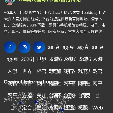
AG真人,【j9站长推荐】十六年运营,稳定,信誉【baidu.ag】💕
ag真人官方网在线娱乐平台为您提供最新官网地址、登录入
口、全站服务、APP下载，网页与手机版兼容畅玩，电子、电
竞、真人、体育等娱乐项目应有尽有，官方客服全天候在线！
ag·真
ag·真
ag·真
ag·真
ag·真
2026|
世界
人游
2026
人游
2026
人游
2026
人游
人游
世界
杯官
戏官
美加
戏官
世界
戏官
世界
戏官
Contact Information
戏官
杯官
网 |
网平
墨世
网平
杯官
网平
杯胜
网平
网平
方指
美加
台官
界杯
台手
方夺
台手
负竞
台
台
定合
墨连
方网
(FIFA
机版
冠赔
机版
猜—
Web